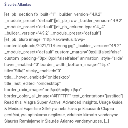
Šiaurės Atlantas
[et_pb_section fb_built=”1″ _builder_version=”4.9.2″
_module_preset=”default”][et_pb_row _builder_version=”4.9.2″
_module_preset=”default”][et_pb_column type=”4_4″
_builder_version=”4.9.2″ _module_preset=”default”]
[et_pb_blurb image=”http://akvavitus.lt/wp-
content/uploads/2021/11/herring.jpg” _builder_version=”4.9.2″
_module_preset=”default” custom_margin=”0px||||false|false”
custom_padding=”0px||0px||false|false” animation_style=”slide”
hover_enabled=”0″ border_width_bottom_image=”15px”
title=”Silkė” sticky_enabled=”0″
title__hover_enabled=”on|desktop”
title_last_edited=”on|desktop”
border_radii_image=”on|6px|6px|6px|6px”
border_color_all_image=”#FFFFFF” text_orientation=”justified”]
Read this: Viagra Super Active: Advanced Insights, Usage Guide,
& Medical Expertise Silkė yra riebi žuvis priklausianti Clupea
gentčiai, yra aptinkama negiliose, vidutinio klimato vandenyse
Šiaurės Ramiajame ir Šiaurės Atlanto vandenynuose, […]