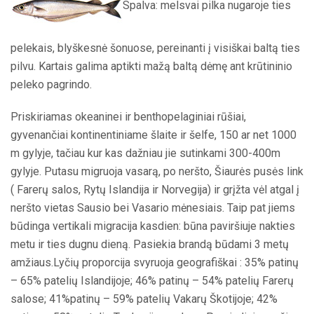
Spalva: melsvai pilka nugaroje ties
pelekais, blyškesnė šonuose, pereinanti į visiškai baltą ties
pilvu. Kartais galima aptikti mažą baltą dėmę ant krūtininio
peleko pagrindo.
Priskiriamas okeaninei ir benthopelaginiai rūšiai,
gyvenančiai kontinentiniame šlaite ir šelfe, 150 ar net 1000
m gylyje, tačiau kur kas dažniau jie sutinkami 300-400m
gylyje. Putasu migruoja vasarą, po neršto, Šiaurės pusės link
( Farerų salos, Rytų Islandija ir Norvegija) ir grįžta vėl atgal į
neršto vietas Sausio bei Vasario mėnesiais. Taip pat jiems
būdinga vertikali migracija kasdien: būna paviršiuje nakties
metu ir ties dugnu dieną. Pasiekia brandą būdami 3 metų
amžiaus.Lyčių proporcija svyruoja geografiškai : 35% patinų
– 65% patelių Islandijoje; 46% patinų – 54% patelių Farerų
salose; 41%patinų – 59% patelių Vakarų Škotijoje; 42%