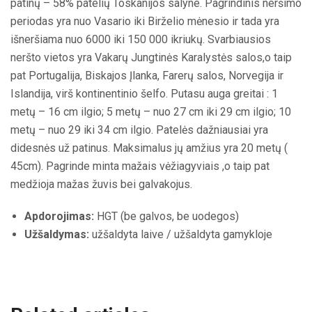
patinų – 58% patelių Toskanijos salyne. Pagrindinis neršimo
periodas yra nuo Vasario iki Birželio mėnesio ir tada yra
išneršiama nuo 6000 iki 150 000 ikriukų. Svarbiausios
neršto vietos yra Vakarų Jungtinės Karalystės salos,o taip
pat Portugalija, Biskajos Įlanka, Farerų salos, Norvegija ir
Islandija, virš kontinentinio šelfo. Putasu auga greitai : 1
metų – 16 cm ilgio; 5 metų – nuo 27 cm iki 29 cm ilgio; 10
metų – nuo 29 iki 34 cm ilgio. Patelės dažniausiai yra
didesnės už patinus. Maksimalus jų amžius yra 20 metų (
45cm). Pagrinde minta mažais vėžiagyviais ,o taip pat
medžioja mažas žuvis bei galvakojus.
Apdorojimas:
HGT (be galvos, be uodegos)
Užšaldymas:
užšaldyta laive / užšaldyta gamykloje