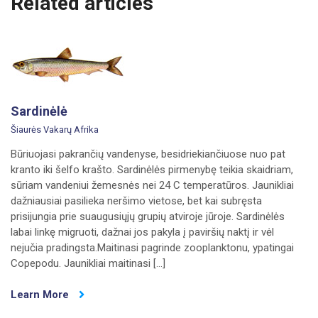
Related articles
Sardinėlė
Šiaurės Vakarų Afrika
Būriuojasi pakrančių vandenyse, besidriekiančiuose nuo pat
kranto iki šelfo krašto. Sardinėlės pirmenybę teikia skaidriam,
sūriam vandeniui žemesnės nei 24 C temperatūros. Jaunikliai
dažniausiai pasilieka neršimo vietose, bet kai subręsta
prisijungia prie suaugusiųjų grupių atviroje jūroje. Sardinėlės
labai linkę migruoti, dažnai jos pakyla į paviršių naktį ir vėl
nejučia pradingsta.Maitinasi pagrinde zooplanktonu, ypatingai
Copepodu. Jaunikliai maitinasi […]
Learn More