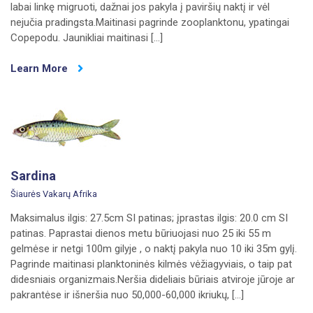
labai linkę migruoti, dažnai jos pakyla į paviršių naktį ir vėl
nejučia pradingsta.Maitinasi pagrinde zooplanktonu, ypatingai
Copepodu. Jaunikliai maitinasi […]
Learn More
Sardina
Šiaurės Vakarų Afrika
Maksimalus ilgis: 27.5cm SI patinas; įprastas ilgis: 20.0 cm SI
patinas. Paprastai dienos metu būriuojasi nuo 25 iki 55 m
gelmėse ir netgi 100m gilyje , o naktį pakyla nuo 10 iki 35m gylį.
Pagrinde maitinasi planktoninės kilmės vėžiagyviais, o taip pat
didesniais organizmais.Neršia dideliais būriais atviroje jūroje ar
pakrantėse ir išneršia nuo 50,000-60,000 ikriukų, […]