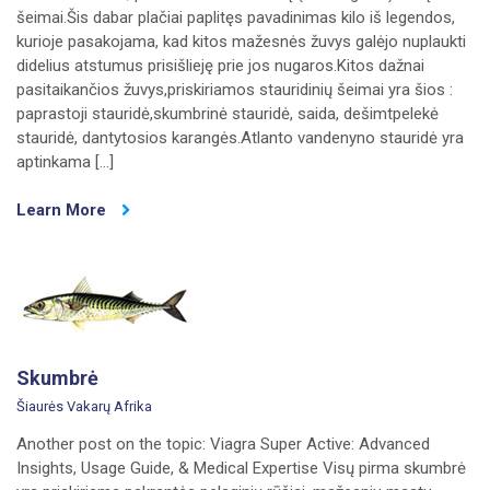
šeimai.Šis dabar plačiai paplitęs pavadinimas kilo iš legendos,
kurioje pasakojama, kad kitos mažesnės žuvys galėjo nuplaukti
didelius atstumus prisišlieję prie jos nugaros.Kitos dažnai
pasitaikančios žuvys,priskiriamos stauridinių šeimai yra šios :
paprastoji stauridė,skumbrinė stauridė, saida, dešimtpelekė
stauridė, dantytosios karangės.Atlanto vandenyno stauridė yra
aptinkama […]
Learn More
Skumbrė
Šiaurės Vakarų Afrika
Another post on the topic: Viagra Super Active: Advanced
Insights, Usage Guide, & Medical Expertise Visų pirma skumbrė