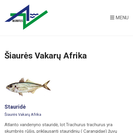
MENU
Šiaurės Vakarų Afrika
Stauridė
Šiaurės Vakarų Afrika
Atlanto vandenyno stauridė, lot.Trachurus trachurus yra
skumbrės rūšis, priklausanti stauridinių ( Carangidae) žuvų