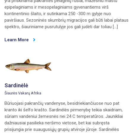
yra priskiriama pakrantės pelaginių rūšiai, mažesniu mastu
epipelaginiams ir mesopelaginiams gyvenantiems virš
kontinentinio šlaito, ir sutinkama 250 -300 m gylyje nuo
paviršiaus. Sezoninės skumbrių migracijos gali būti labai plataus
spektro, šiauriniame pusrutulyje jos gali judėti dar toliau […]
Learn More
Sardinėlė
Šiaurės Vakarų Afrika
Būriuojasi pakrančių vandenyse, besidriekiančiuose nuo pat
kranto iki šelfo krašto. Sardinėlės pirmenybę teikia skaidriam,
sūriam vandeniui žemesnės nei 24 C temperatūros. Jaunikliai
dažniausiai pasilieka neršimo vietose, bet kai subręsta
prisijungia prie suaugusiųjų grupių atviroje jūroje. Sardinėlės