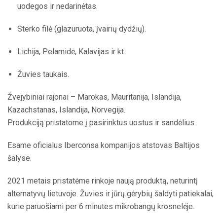
uodegos ir nedarinėtas.
Sterko filė (glazuruota, įvairių dydžių).
Lichija, Pelamidė, Kalavijas ir kt.
Žuvies taukais.
Žvejybiniai rajonai – Marokas, Mauritanija, Islandija,
Kazachstanas, Islandija, Norvegija.
Produkciją pristatome į pasirinktus uostus ir sandėlius.
Esame oficialus Iberconsa kompanijos atstovas Baltijos
šalyse.
2021 metais pristatėme rinkoje naują produktą, neturintį
alternatyvų lietuvoje. Žuvies ir jūrų gėrybių šaldyti patiekalai,
kurie paruošiami per 6 minutes mikrobangų krosnelėje.