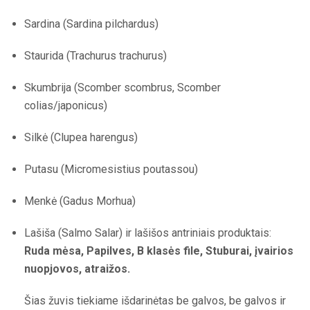
Sardina (Sardina pilchardus)
Staurida (Trachurus trachurus)
Skumbrija (Scomber scombrus, Scomber
colias/japonicus)
Silkė (Clupea harengus)
Putasu (Micromesistius poutassou)
Menkė (Gadus Morhua)
Lašiša (Salmo Salar) ir lašišos antriniais produktais:
Ruda mėsa, Papilves, B klasės file, Stuburai, įvairios
nuopjovos, atraižos.
Šias žuvis tiekiame išdarinėtas be galvos, be galvos ir