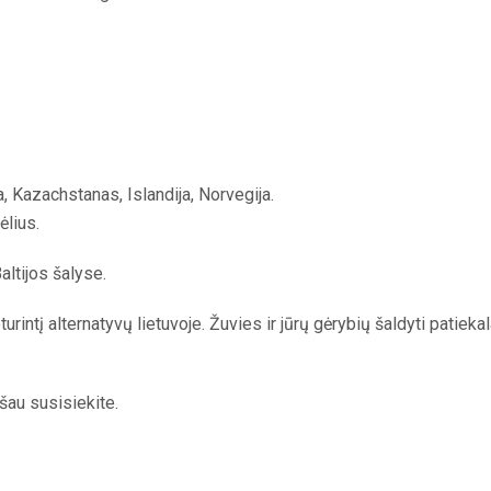
a, Kazachstanas, Islandija, Norvegija.
ėlius.
ltijos šalyse.
intį alternatyvų lietuvoje. Žuvies ir jūrų gėrybių šaldyti patiekala
šau susisiekite.