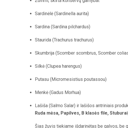
Žuvimi, skirta konservų gamybai:
Sardinėlė (Sardinella aurita)
Sardina (Sardina pilchardus)
Staurida (Trachurus trachurus)
Skumbrija (Scomber scombrus, Scomber colias
Silkė (Clupea harengus)
Putasu (Micromesistius poutassou)
Menkė (Gadus Morhua)
Lašiša (Salmo Salar) ir lašišos antriniais produk
Ruda mėsa, Papilves, B klasės file, Stuburai
Šias žuvis tiekiame išdarinėtas be galvos, be g