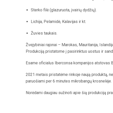
Sterko filė (glazuruota, įvairių dydžių).
Lichija, Pelamidė, Kalavijas ir kt.
Žuvies taukais.
Žvejybiniai rajonai – Marokas, Mauritanija, Islandij
Produkciją pristatome į pasirinktus uostus ir sand
Esame oficialus Iberconsa kompanijos atstovas Ba
2021 metais pristatėme rinkoje naują produktą, netur
paruošiami per 6 minutes mikrobangų krosnelėje.
Norėdami daugiau sužinoti apie šią produkciją pra