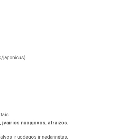
/japonicus)
tais:
, įvairios nuopjovos, atraižos.
alvos ir uodegos ir nedarinėtas.