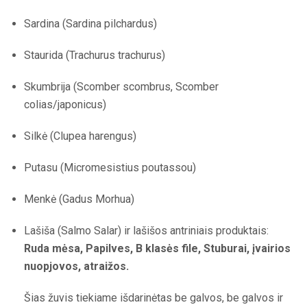
Sardina (Sardina pilchardus)
Staurida (Trachurus trachurus)
Skumbrija (Scomber scombrus, Scomber
colias/japonicus)
Silkė (Clupea harengus)
Putasu (Micromesistius poutassou)
Menkė (Gadus Morhua)
Lašiša (Salmo Salar) ir lašišos antriniais produktais:
Ruda mėsa, Papilves, B klasės file, Stuburai, įvairios
nuopjovos, atraižos.
Šias žuvis tiekiame išdarinėtas be galvos, be galvos ir