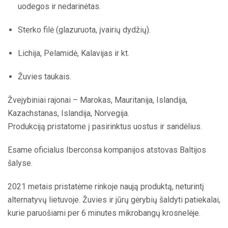
uodegos ir nedarinėtas.
Sterko filė (glazuruota, įvairių dydžių).
Lichija, Pelamidė, Kalavijas ir kt.
Žuvies taukais.
Žvejybiniai rajonai – Marokas, Mauritanija, Islandija,
Kazachstanas, Islandija, Norvegija.
Produkciją pristatome į pasirinktus uostus ir sandėlius.
Esame oficialus Iberconsa kompanijos atstovas Baltijos
šalyse.
2021 metais pristatėme rinkoje naują produktą, neturintį
alternatyvų lietuvoje. Žuvies ir jūrų gėrybių šaldyti patiekalai,
kurie paruošiami per 6 minutes mikrobangų krosnelėje.