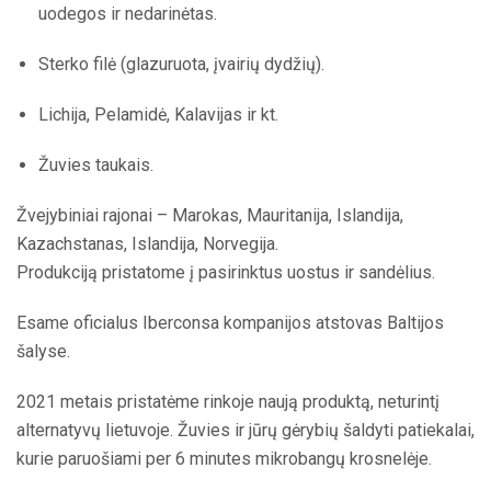
uodegos ir nedarinėtas.
Sterko filė (glazuruota, įvairių dydžių).
Lichija, Pelamidė, Kalavijas ir kt.
Žuvies taukais.
Žvejybiniai rajonai – Marokas, Mauritanija, Islandija,
Kazachstanas, Islandija, Norvegija.
Produkciją pristatome į pasirinktus uostus ir sandėlius.
Esame oficialus Iberconsa kompanijos atstovas Baltijos
šalyse.
2021 metais pristatėme rinkoje naują produktą, neturintį
alternatyvų lietuvoje. Žuvies ir jūrų gėrybių šaldyti patiekalai,
kurie paruošiami per 6 minutes mikrobangų krosnelėje.