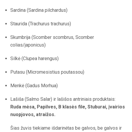
Sardina (Sardina pilchardus)
Staurida (Trachurus trachurus)
Skumbrija (Scomber scombrus, Scomber
colias/japonicus)
Silkė (Clupea harengus)
Putasu (Micromesistius poutassou)
Menkė (Gadus Morhua)
Lašiša (Salmo Salar) ir lašišos antriniais produktais:
Ruda mėsa, Papilves, B klasės file, Stuburai, įvairios
nuopjovos, atraižos.
Šias žuvis tiekiame išdarinėtas be galvos, be galvos ir