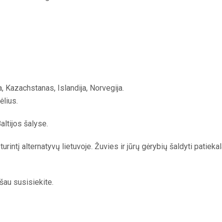
a, Kazachstanas, Islandija, Norvegija.
ėlius.
ltijos šalyse.
intį alternatyvų lietuvoje. Žuvies ir jūrų gėrybių šaldyti patiekala
šau susisiekite.