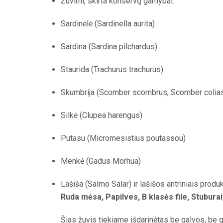
Žuvimi, skirta konservų gamybai:
Sardinėlė (Sardinella aurita)
Sardina (Sardina pilchardus)
Staurida (Trachurus trachurus)
Skumbrija (Scomber scombrus, Scomber colias
Silkė (Clupea harengus)
Putasu (Micromesistius poutassou)
Menkė (Gadus Morhua)
Lašiša (Salmo Salar) ir lašišos antriniais produk
Ruda mėsa, Papilves, B klasės file, Stuburai
Šias žuvis tiekiame išdarinėtas be galvos, be g