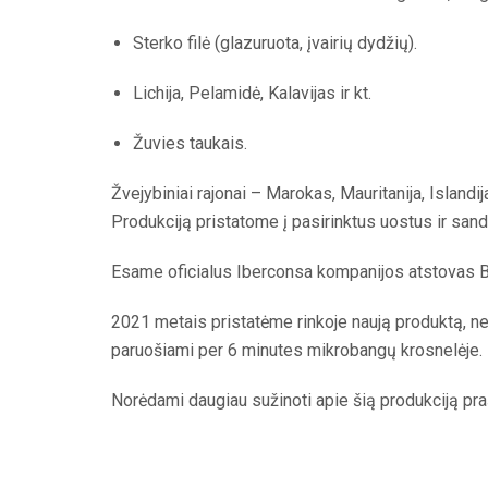
Sterko filė (glazuruota, įvairių dydžių).
Lichija, Pelamidė, Kalavijas ir kt.
Žuvies taukais.
Žvejybiniai rajonai – Marokas, Mauritanija, Islandij
Produkciją pristatome į pasirinktus uostus ir sand
Esame oficialus Iberconsa kompanijos atstovas Ba
2021 metais pristatėme rinkoje naują produktą, netur
paruošiami per 6 minutes mikrobangų krosnelėje.
Norėdami daugiau sužinoti apie šią produkciją pra