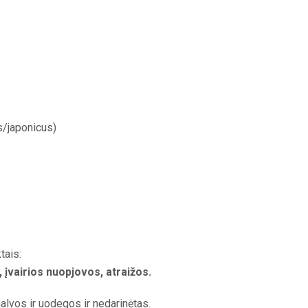
/japonicus)
tais:
, įvairios nuopjovos, atraižos.
alvos ir uodegos ir nedarinėtas.