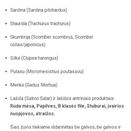
Sardina (Sardina pilchardus)
Staurida (Trachurus trachurus)
Skumbrija (Scomber scombrus, Scomber
colias/japonicus)
Silkė (Clupea harengus)
Putasu (Micromesistius poutassou)
Menkė (Gadus Morhua)
Lašiša (Salmo Salar) ir lašišos antriniais produktais:
Ruda mėsa, Papilves, B klasės file, Stuburai, įvairios
nuopjovos, atraižos.
Šias žuvis tiekiame išdarinėtas be galvos, be galvos ir