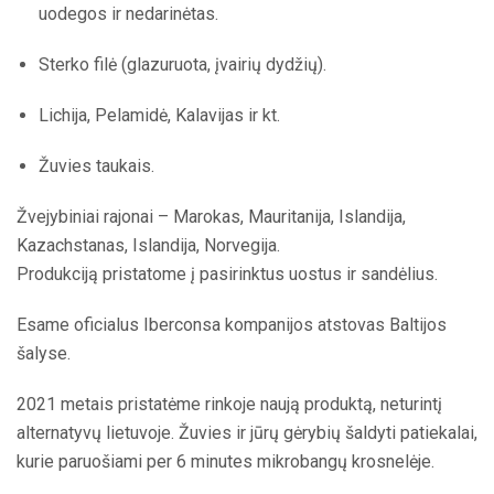
uodegos ir nedarinėtas.
Sterko filė (glazuruota, įvairių dydžių).
Lichija, Pelamidė, Kalavijas ir kt.
Žuvies taukais.
Žvejybiniai rajonai – Marokas, Mauritanija, Islandija,
Kazachstanas, Islandija, Norvegija.
Produkciją pristatome į pasirinktus uostus ir sandėlius.
Esame oficialus Iberconsa kompanijos atstovas Baltijos
šalyse.
2021 metais pristatėme rinkoje naują produktą, neturintį
alternatyvų lietuvoje. Žuvies ir jūrų gėrybių šaldyti patiekalai,
kurie paruošiami per 6 minutes mikrobangų krosnelėje.