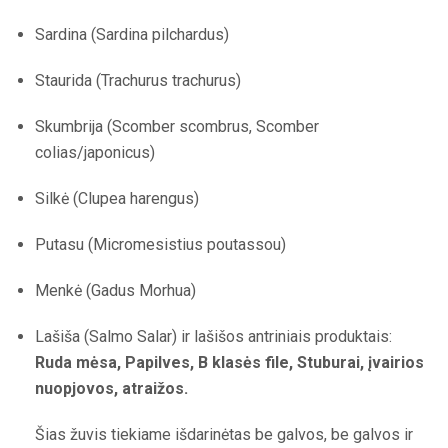
Sardina (Sardina pilchardus)
Staurida (Trachurus trachurus)
Skumbrija (Scomber scombrus, Scomber
colias/japonicus)
Silkė (Clupea harengus)
Putasu (Micromesistius poutassou)
Menkė (Gadus Morhua)
Lašiša (Salmo Salar) ir lašišos antriniais produktais:
Ruda mėsa, Papilves, B klasės file, Stuburai, įvairios
nuopjovos, atraižos.
Šias žuvis tiekiame išdarinėtas be galvos, be galvos ir