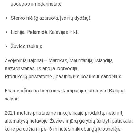
uodegos ir nedarinėtas.
Sterko filė (glazuruota, įvairių dydžių).
Lichija, Pelamidė, Kalavijas ir kt.
Žuvies taukais.
Žvejybiniai rajonai – Marokas, Mauritanija, Islandija,
Kazachstanas, Islandija, Norvegija.
Produkciją pristatome į pasirinktus uostus ir sandėlius.
Esame oficialus Iberconsa kompanijos atstovas Baltijos
šalyse.
2021 metais pristatėme rinkoje naują produktą, neturintį
alternatyvų lietuvoje. Žuvies ir jūrų gėrybių šaldyti patiekalai,
kurie paruošiami per 6 minutes mikrobangų krosnelėje.