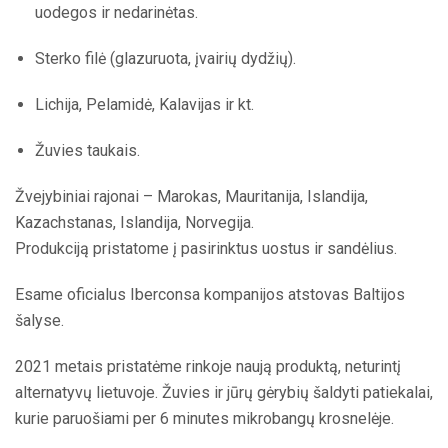
uodegos ir nedarinėtas.
Sterko filė (glazuruota, įvairių dydžių).
Lichija, Pelamidė, Kalavijas ir kt.
Žuvies taukais.
Žvejybiniai rajonai – Marokas, Mauritanija, Islandija,
Kazachstanas, Islandija, Norvegija.
Produkciją pristatome į pasirinktus uostus ir sandėlius.
Esame oficialus Iberconsa kompanijos atstovas Baltijos
šalyse.
2021 metais pristatėme rinkoje naują produktą, neturintį
alternatyvų lietuvoje. Žuvies ir jūrų gėrybių šaldyti patiekalai,
kurie paruošiami per 6 minutes mikrobangų krosnelėje.