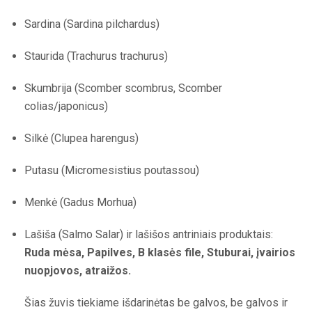
Sardina (Sardina pilchardus)
Staurida (Trachurus trachurus)
Skumbrija (Scomber scombrus, Scomber
colias/japonicus)
Silkė (Clupea harengus)
Putasu (Micromesistius poutassou)
Menkė (Gadus Morhua)
Lašiša (Salmo Salar) ir lašišos antriniais produktais:
Ruda mėsa, Papilves, B klasės file, Stuburai, įvairios
nuopjovos, atraižos.
Šias žuvis tiekiame išdarinėtas be galvos, be galvos ir