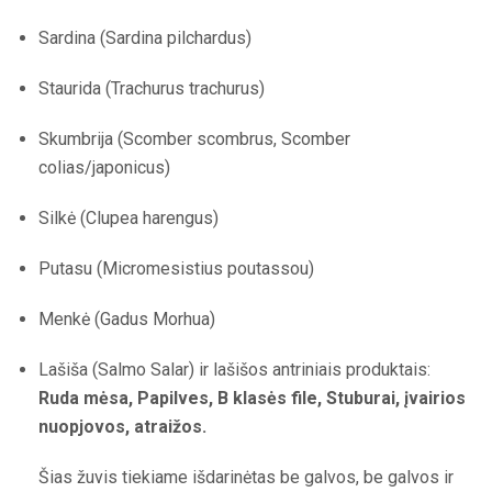
Sardina (Sardina pilchardus)
Staurida (Trachurus trachurus)
Skumbrija (Scomber scombrus, Scomber
colias/japonicus)
Silkė (Clupea harengus)
Putasu (Micromesistius poutassou)
Menkė (Gadus Morhua)
Lašiša (Salmo Salar) ir lašišos antriniais produktais:
Ruda mėsa, Papilves, B klasės file, Stuburai, įvairios
nuopjovos, atraižos.
Šias žuvis tiekiame išdarinėtas be galvos, be galvos ir