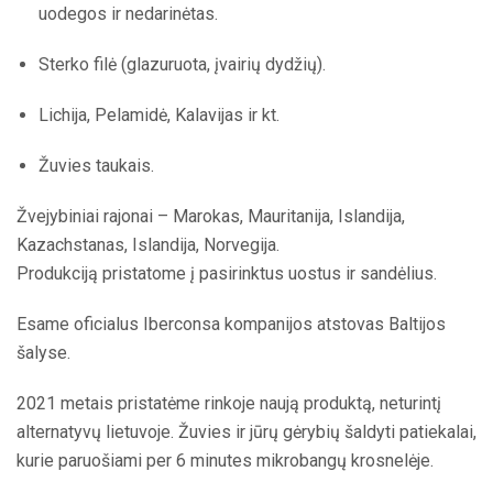
uodegos ir nedarinėtas.
Sterko filė (glazuruota, įvairių dydžių).
Lichija, Pelamidė, Kalavijas ir kt.
Žuvies taukais.
Žvejybiniai rajonai – Marokas, Mauritanija, Islandija,
Kazachstanas, Islandija, Norvegija.
Produkciją pristatome į pasirinktus uostus ir sandėlius.
Esame oficialus Iberconsa kompanijos atstovas Baltijos
šalyse.
2021 metais pristatėme rinkoje naują produktą, neturintį
alternatyvų lietuvoje. Žuvies ir jūrų gėrybių šaldyti patiekalai,
kurie paruošiami per 6 minutes mikrobangų krosnelėje.