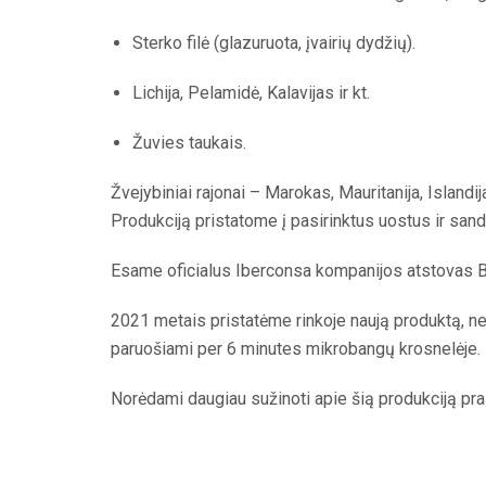
Sterko filė (glazuruota, įvairių dydžių).
Lichija, Pelamidė, Kalavijas ir kt.
Žuvies taukais.
Žvejybiniai rajonai – Marokas, Mauritanija, Islandij
Produkciją pristatome į pasirinktus uostus ir sand
Esame oficialus Iberconsa kompanijos atstovas Ba
2021 metais pristatėme rinkoje naują produktą, netur
paruošiami per 6 minutes mikrobangų krosnelėje.
Norėdami daugiau sužinoti apie šią produkciją pra