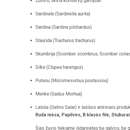
Žuvimi, skirta konservų gamybai:
Sardinėlė (Sardinella aurita)
Sardina (Sardina pilchardus)
Staurida (Trachurus trachurus)
Skumbrija (Scomber scombrus, Scomber colias
Silkė (Clupea harengus)
Putasu (Micromesistius poutassou)
Menkė (Gadus Morhua)
Lašiša (Salmo Salar) ir lašišos antriniais produk
Ruda mėsa, Papilves, B klasės file, Stuburai
Šias žuvis tiekiame išdarinėtas be galvos, be g