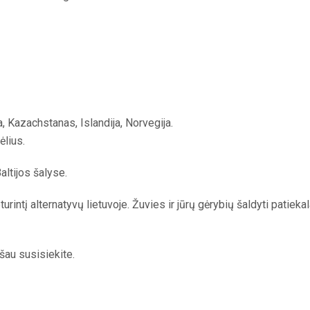
a, Kazachstanas, Islandija, Norvegija.
ėlius.
ltijos šalyse.
intį alternatyvų lietuvoje. Žuvies ir jūrų gėrybių šaldyti patiekala
šau susisiekite.