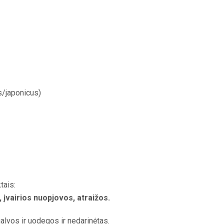
/japonicus)
tais:
, įvairios nuopjovos, atraižos.
alvos ir uodegos ir nedarinėtas.