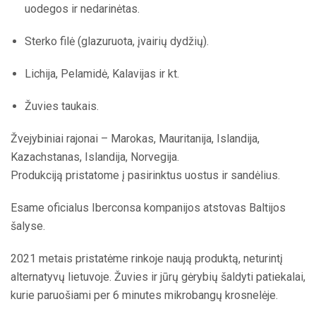
uodegos ir nedarinėtas.
Sterko filė (glazuruota, įvairių dydžių).
Lichija, Pelamidė, Kalavijas ir kt.
Žuvies taukais.
Žvejybiniai rajonai – Marokas, Mauritanija, Islandija,
Kazachstanas, Islandija, Norvegija.
Produkciją pristatome į pasirinktus uostus ir sandėlius.
Esame oficialus Iberconsa kompanijos atstovas Baltijos
šalyse.
2021 metais pristatėme rinkoje naują produktą, neturintį
alternatyvų lietuvoje. Žuvies ir jūrų gėrybių šaldyti patiekalai,
kurie paruošiami per 6 minutes mikrobangų krosnelėje.