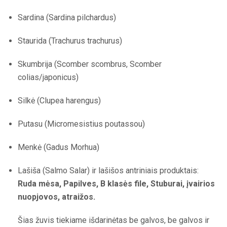
Sardina (Sardina pilchardus)
Staurida (Trachurus trachurus)
Skumbrija (Scomber scombrus, Scomber
colias/japonicus)
Silkė (Clupea harengus)
Putasu (Micromesistius poutassou)
Menkė (Gadus Morhua)
Lašiša (Salmo Salar) ir lašišos antriniais produktais:
Ruda mėsa, Papilves, B klasės file, Stuburai, įvairios
nuopjovos, atraižos.
Šias žuvis tiekiame išdarinėtas be galvos, be galvos ir