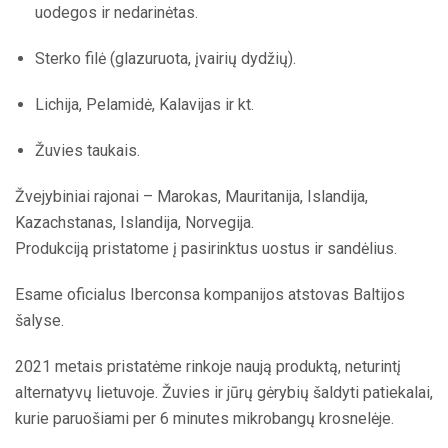
uodegos ir nedarinėtas.
Sterko filė (glazuruota, įvairių dydžių).
Lichija, Pelamidė, Kalavijas ir kt.
Žuvies taukais.
Žvejybiniai rajonai – Marokas, Mauritanija, Islandija,
Kazachstanas, Islandija, Norvegija.
Produkciją pristatome į pasirinktus uostus ir sandėlius.
Esame oficialus Iberconsa kompanijos atstovas Baltijos
šalyse.
2021 metais pristatėme rinkoje naują produktą, neturintį
alternatyvų lietuvoje. Žuvies ir jūrų gėrybių šaldyti patiekalai,
kurie paruošiami per 6 minutes mikrobangų krosnelėje.