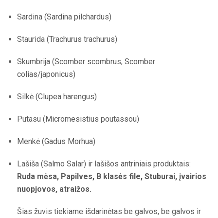
Sardina (Sardina pilchardus)
Staurida (Trachurus trachurus)
Skumbrija (Scomber scombrus, Scomber
colias/japonicus)
Silkė (Clupea harengus)
Putasu (Micromesistius poutassou)
Menkė (Gadus Morhua)
Lašiša (Salmo Salar) ir lašišos antriniais produktais:
Ruda mėsa, Papilves, B klasės file, Stuburai, įvairios
nuopjovos, atraižos.
Šias žuvis tiekiame išdarinėtas be galvos, be galvos ir