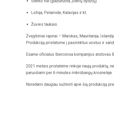
Sterko filė (glazuruota, įvairių dydžių).
Lichija, Pelamidė, Kalavijas ir kt.
Žuvies taukais.
Žvejybiniai rajonai – Marokas, Mauritanija, Islandij
Produkciją pristatome į pasirinktus uostus ir sand
Esame oficialus Iberconsa kompanijos atstovas Ba
2021 metais pristatėme rinkoje naują produktą, netur
paruošiami per 6 minutes mikrobangų krosnelėje.
Norėdami daugiau sužinoti apie šią produkciją pra