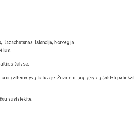
a, Kazachstanas, Islandija, Norvegija.
ėlius.
ltijos šalyse.
intį alternatyvų lietuvoje. Žuvies ir jūrų gėrybių šaldyti patiekala
šau susisiekite.