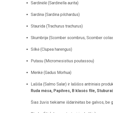
Sardinėlė (Sardinella aurita)
Sardina (Sardina pilchardus)
Staurida (Trachurus trachurus)
Skumbrija (Scomber scombrus, Scomber colias
Silkė (Clupea harengus)
Putasu (Micromesistius poutassou)
Menkė (Gadus Morhua)
Lašiša (Salmo Salar) ir lašišos antriniais produk
Ruda mėsa, Papilves, B klasės file, Stuburai
Šias žuvis tiekiame išdarinėtas be galvos, be g