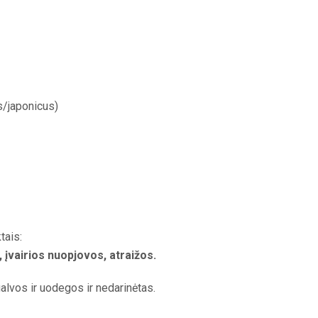
/japonicus)
tais:
, įvairios nuopjovos, atraižos.
alvos ir uodegos ir nedarinėtas.