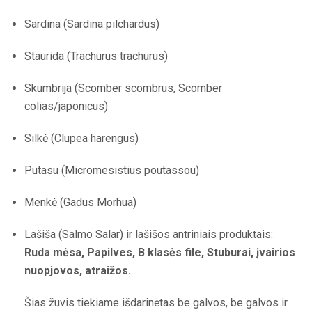
Sardina (Sardina pilchardus)
Staurida (Trachurus trachurus)
Skumbrija (Scomber scombrus, Scomber
colias/japonicus)
Silkė (Clupea harengus)
Putasu (Micromesistius poutassou)
Menkė (Gadus Morhua)
Lašiša (Salmo Salar) ir lašišos antriniais produktais:
Ruda mėsa, Papilves, B klasės file, Stuburai, įvairios
nuopjovos, atraižos.
Šias žuvis tiekiame išdarinėtas be galvos, be galvos ir