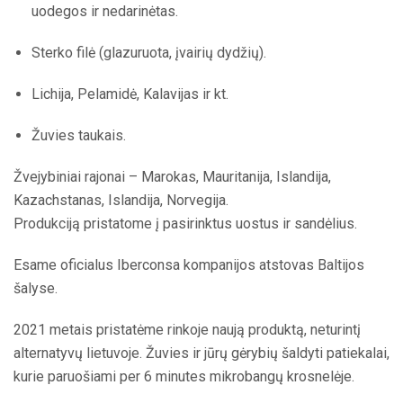
uodegos ir nedarinėtas.
Sterko filė (glazuruota, įvairių dydžių).
Lichija, Pelamidė, Kalavijas ir kt.
Žuvies taukais.
Žvejybiniai rajonai – Marokas, Mauritanija, Islandija,
Kazachstanas, Islandija, Norvegija.
Produkciją pristatome į pasirinktus uostus ir sandėlius.
Esame oficialus Iberconsa kompanijos atstovas Baltijos
šalyse.
2021 metais pristatėme rinkoje naują produktą, neturintį
alternatyvų lietuvoje. Žuvies ir jūrų gėrybių šaldyti patiekalai,
kurie paruošiami per 6 minutes mikrobangų krosnelėje.