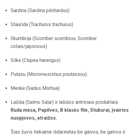
Sardina (Sardina pilchardus)
Staurida (Trachurus trachurus)
Skumbrija (Scomber scombrus, Scomber
colias/japonicus)
Silkė (Clupea harengus)
Putasu (Micromesistius poutassou)
Menkė (Gadus Morhua)
Lašiša (Salmo Salar) ir lašišos antriniais produktais:
Ruda mėsa, Papilves, B klasės file, Stuburai, įvairios
nuopjovos, atraižos.
Šias žuvis tiekiame išdarinėtas be galvos, be galvos ir