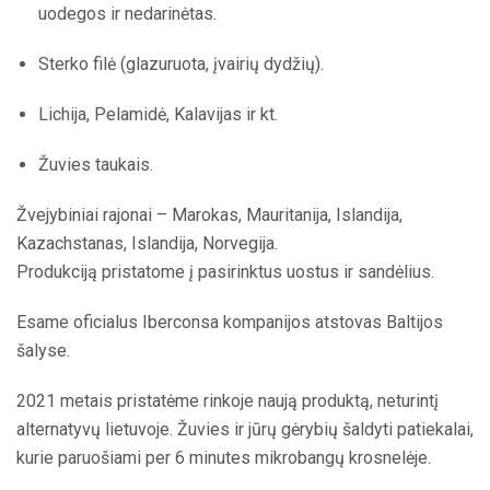
uodegos ir nedarinėtas.
Sterko filė (glazuruota, įvairių dydžių).
Lichija, Pelamidė, Kalavijas ir kt.
Žuvies taukais.
Žvejybiniai rajonai – Marokas, Mauritanija, Islandija,
Kazachstanas, Islandija, Norvegija.
Produkciją pristatome į pasirinktus uostus ir sandėlius.
Esame oficialus Iberconsa kompanijos atstovas Baltijos
šalyse.
2021 metais pristatėme rinkoje naują produktą, neturintį
alternatyvų lietuvoje. Žuvies ir jūrų gėrybių šaldyti patiekalai,
kurie paruošiami per 6 minutes mikrobangų krosnelėje.