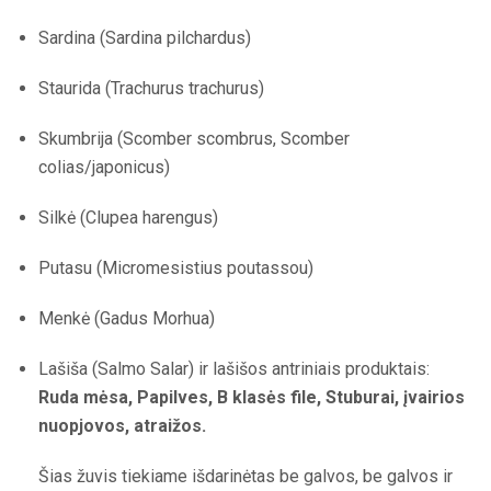
Sardina (Sardina pilchardus)
Staurida (Trachurus trachurus)
Skumbrija (Scomber scombrus, Scomber
colias/japonicus)
Silkė (Clupea harengus)
Putasu (Micromesistius poutassou)
Menkė (Gadus Morhua)
Lašiša (Salmo Salar) ir lašišos antriniais produktais:
Ruda mėsa, Papilves, B klasės file, Stuburai, įvairios
nuopjovos, atraižos.
Šias žuvis tiekiame išdarinėtas be galvos, be galvos ir