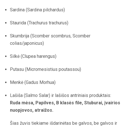
Sardina (Sardina pilchardus)
Staurida (Trachurus trachurus)
Skumbrija (Scomber scombrus, Scomber
colias/japonicus)
Silkė (Clupea harengus)
Putasu (Micromesistius poutassou)
Menkė (Gadus Morhua)
Lašiša (Salmo Salar) ir lašišos antriniais produktais:
Ruda mėsa, Papilves, B klasės file, Stuburai, įvairios
nuopjovos, atraižos.
Šias žuvis tiekiame išdarinėtas be galvos, be galvos ir