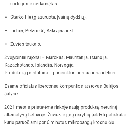
uodegos ir nedarinėtas.
Sterko filė (glazuruota, įvairių dydžių).
Lichija, Pelamidė, Kalavijas ir kt.
Žuvies taukais.
Žvejybiniai rajonai – Marokas, Mauritanija, Islandija,
Kazachstanas, Islandija, Norvegija.
Produkciją pristatome į pasirinktus uostus ir sandėlius.
Esame oficialus Iberconsa kompanijos atstovas Baltijos
šalyse.
2021 metais pristatėme rinkoje naują produktą, neturintį
alternatyvų lietuvoje. Žuvies ir jūrų gėrybių šaldyti patiekalai,
kurie paruošiami per 6 minutes mikrobangų krosnelėje.