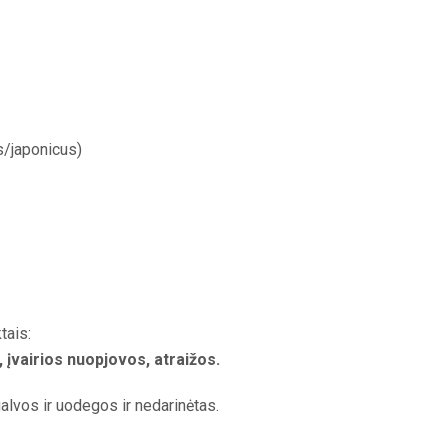
/japonicus)
tais:
, įvairios nuopjovos, atraižos.
alvos ir uodegos ir nedarinėtas.