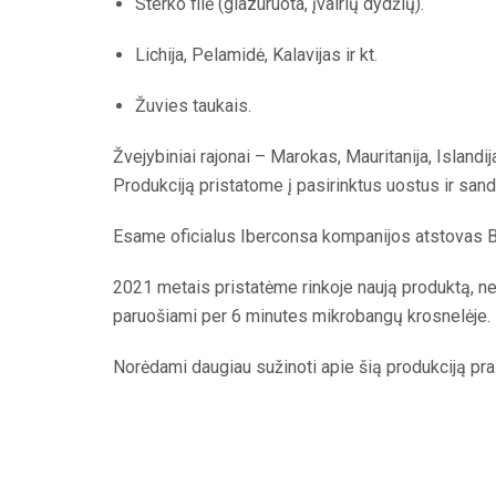
Sterko filė (glazuruota, įvairių dydžių).
Lichija, Pelamidė, Kalavijas ir kt.
Žuvies taukais.
Žvejybiniai rajonai – Marokas, Mauritanija, Islandij
Produkciją pristatome į pasirinktus uostus ir sand
Esame oficialus Iberconsa kompanijos atstovas Ba
2021 metais pristatėme rinkoje naują produktą, netur
paruošiami per 6 minutes mikrobangų krosnelėje.
Norėdami daugiau sužinoti apie šią produkciją pra