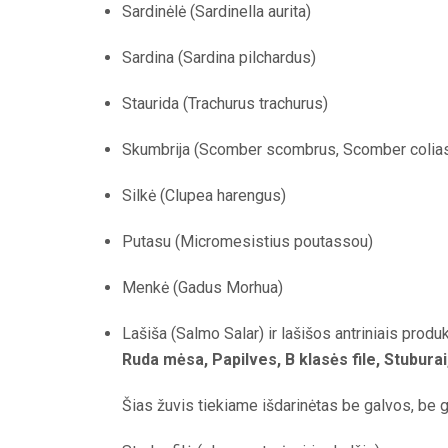
Sardinėlė (Sardinella aurita)
Sardina (Sardina pilchardus)
Staurida (Trachurus trachurus)
Skumbrija (Scomber scombrus, Scomber colias
Silkė (Clupea harengus)
Putasu (Micromesistius poutassou)
Menkė (Gadus Morhua)
Lašiša (Salmo Salar) ir lašišos antriniais produk
Ruda mėsa, Papilves, B klasės file, Stuburai
Šias žuvis tiekiame išdarinėtas be galvos, be g