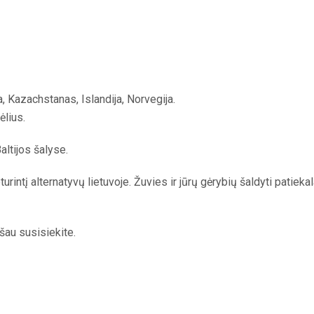
a, Kazachstanas, Islandija, Norvegija.
ėlius.
ltijos šalyse.
intį alternatyvų lietuvoje. Žuvies ir jūrų gėrybių šaldyti patiekala
šau susisiekite.