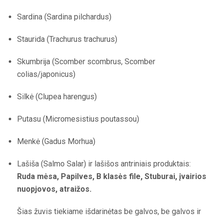
Sardina (Sardina pilchardus)
Staurida (Trachurus trachurus)
Skumbrija (Scomber scombrus, Scomber
colias/japonicus)
Silkė (Clupea harengus)
Putasu (Micromesistius poutassou)
Menkė (Gadus Morhua)
Lašiša (Salmo Salar) ir lašišos antriniais produktais:
Ruda mėsa, Papilves, B klasės file, Stuburai, įvairios
nuopjovos, atraižos.
Šias žuvis tiekiame išdarinėtas be galvos, be galvos ir