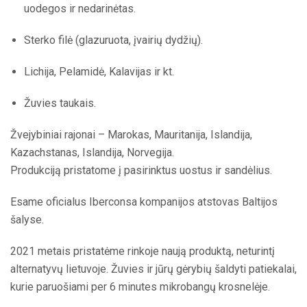
uodegos ir nedarinėtas.
Sterko filė (glazuruota, įvairių dydžių).
Lichija, Pelamidė, Kalavijas ir kt.
Žuvies taukais.
Žvejybiniai rajonai – Marokas, Mauritanija, Islandija,
Kazachstanas, Islandija, Norvegija.
Produkciją pristatome į pasirinktus uostus ir sandėlius.
Esame oficialus Iberconsa kompanijos atstovas Baltijos
šalyse.
2021 metais pristatėme rinkoje naują produktą, neturintį
alternatyvų lietuvoje. Žuvies ir jūrų gėrybių šaldyti patiekalai,
kurie paruošiami per 6 minutes mikrobangų krosnelėje.