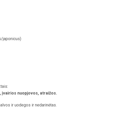
/japonicus)
tais:
, įvairios nuopjovos, atraižos.
alvos ir uodegos ir nedarinėtas.