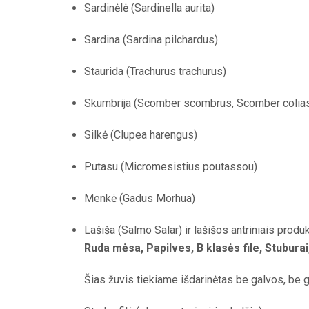
Sardinėlė (Sardinella aurita)
Sardina (Sardina pilchardus)
Staurida (Trachurus trachurus)
Skumbrija (Scomber scombrus, Scomber colias
Silkė (Clupea harengus)
Putasu (Micromesistius poutassou)
Menkė (Gadus Morhua)
Lašiša (Salmo Salar) ir lašišos antriniais produk
Ruda mėsa, Papilves, B klasės file, Stuburai
Šias žuvis tiekiame išdarinėtas be galvos, be g