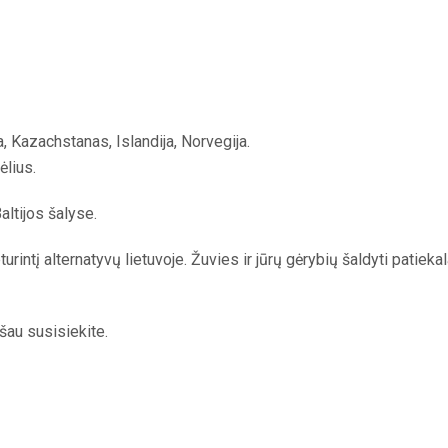
a, Kazachstanas, Islandija, Norvegija.
ėlius.
ltijos šalyse.
intį alternatyvų lietuvoje. Žuvies ir jūrų gėrybių šaldyti patiekala
šau susisiekite.