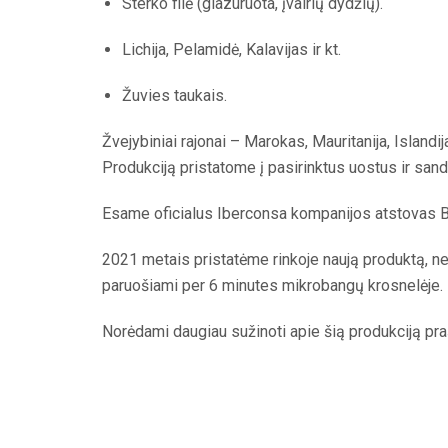
Sterko filė (glazuruota, įvairių dydžių).
Lichija, Pelamidė, Kalavijas ir kt.
Žuvies taukais.
Žvejybiniai rajonai – Marokas, Mauritanija, Islandij
Produkciją pristatome į pasirinktus uostus ir sand
Esame oficialus Iberconsa kompanijos atstovas Ba
2021 metais pristatėme rinkoje naują produktą, netur
paruošiami per 6 minutes mikrobangų krosnelėje.
Norėdami daugiau sužinoti apie šią produkciją pra