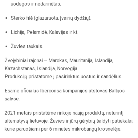
uodegos ir nedarinėtas.
Sterko filė (glazuruota, įvairių dydžių).
Lichija, Pelamidė, Kalavijas ir kt.
Žuvies taukais.
Žvejybiniai rajonai – Marokas, Mauritanija, Islandija,
Kazachstanas, Islandija, Norvegija.
Produkciją pristatome į pasirinktus uostus ir sandėlius.
Esame oficialus Iberconsa kompanijos atstovas Baltijos
šalyse.
2021 metais pristatėme rinkoje naują produktą, neturintį
alternatyvų lietuvoje. Žuvies ir jūrų gėrybių šaldyti patiekalai,
kurie paruošiami per 6 minutes mikrobangų krosnelėje.