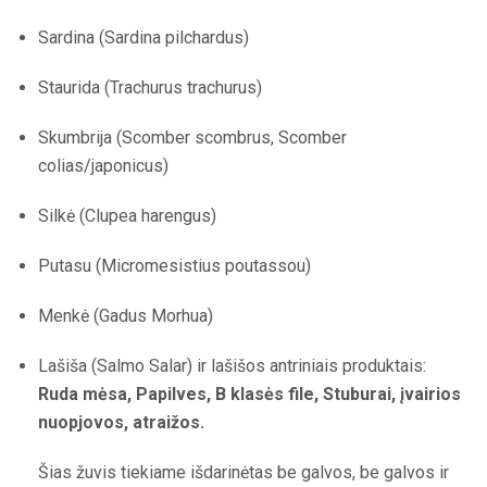
Sardina (Sardina pilchardus)
Staurida (Trachurus trachurus)
Skumbrija (Scomber scombrus, Scomber
colias/japonicus)
Silkė (Clupea harengus)
Putasu (Micromesistius poutassou)
Menkė (Gadus Morhua)
Lašiša (Salmo Salar) ir lašišos antriniais produktais:
Ruda mėsa, Papilves, B klasės file, Stuburai, įvairios
nuopjovos, atraižos.
Šias žuvis tiekiame išdarinėtas be galvos, be galvos ir