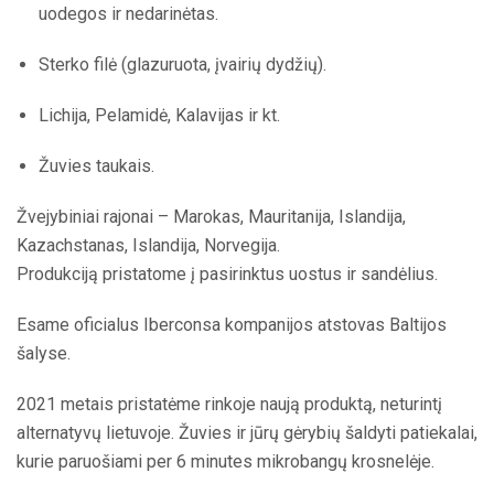
uodegos ir nedarinėtas.
Sterko filė (glazuruota, įvairių dydžių).
Lichija, Pelamidė, Kalavijas ir kt.
Žuvies taukais.
Žvejybiniai rajonai – Marokas, Mauritanija, Islandija,
Kazachstanas, Islandija, Norvegija.
Produkciją pristatome į pasirinktus uostus ir sandėlius.
Esame oficialus Iberconsa kompanijos atstovas Baltijos
šalyse.
2021 metais pristatėme rinkoje naują produktą, neturintį
alternatyvų lietuvoje. Žuvies ir jūrų gėrybių šaldyti patiekalai,
kurie paruošiami per 6 minutes mikrobangų krosnelėje.