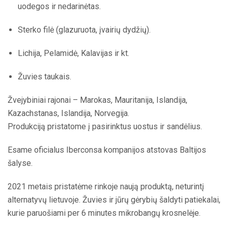
uodegos ir nedarinėtas.
Sterko filė (glazuruota, įvairių dydžių).
Lichija, Pelamidė, Kalavijas ir kt.
Žuvies taukais.
Žvejybiniai rajonai – Marokas, Mauritanija, Islandija,
Kazachstanas, Islandija, Norvegija.
Produkciją pristatome į pasirinktus uostus ir sandėlius.
Esame oficialus Iberconsa kompanijos atstovas Baltijos
šalyse.
2021 metais pristatėme rinkoje naują produktą, neturintį
alternatyvų lietuvoje. Žuvies ir jūrų gėrybių šaldyti patiekalai,
kurie paruošiami per 6 minutes mikrobangų krosnelėje.