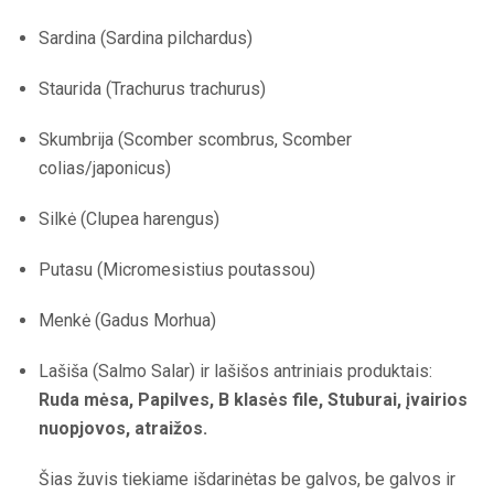
Sardina (Sardina pilchardus)
Staurida (Trachurus trachurus)
Skumbrija (Scomber scombrus, Scomber
colias/japonicus)
Silkė (Clupea harengus)
Putasu (Micromesistius poutassou)
Menkė (Gadus Morhua)
Lašiša (Salmo Salar) ir lašišos antriniais produktais:
Ruda mėsa, Papilves, B klasės file, Stuburai, įvairios
nuopjovos, atraižos.
Šias žuvis tiekiame išdarinėtas be galvos, be galvos ir