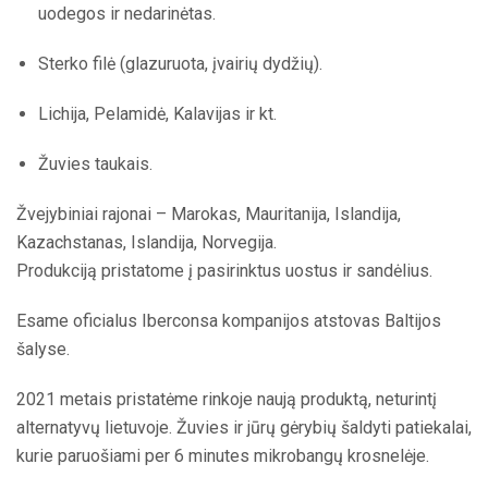
uodegos ir nedarinėtas.
Sterko filė (glazuruota, įvairių dydžių).
Lichija, Pelamidė, Kalavijas ir kt.
Žuvies taukais.
Žvejybiniai rajonai – Marokas, Mauritanija, Islandija,
Kazachstanas, Islandija, Norvegija.
Produkciją pristatome į pasirinktus uostus ir sandėlius.
Esame oficialus Iberconsa kompanijos atstovas Baltijos
šalyse.
2021 metais pristatėme rinkoje naują produktą, neturintį
alternatyvų lietuvoje. Žuvies ir jūrų gėrybių šaldyti patiekalai,
kurie paruošiami per 6 minutes mikrobangų krosnelėje.