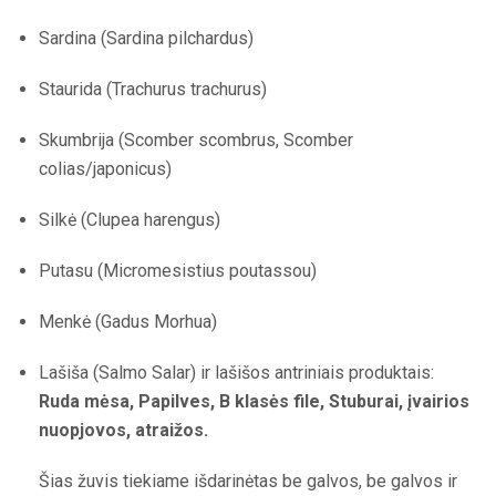
Sardina (Sardina pilchardus)
Staurida (Trachurus trachurus)
Skumbrija (Scomber scombrus, Scomber
colias/japonicus)
Silkė (Clupea harengus)
Putasu (Micromesistius poutassou)
Menkė (Gadus Morhua)
Lašiša (Salmo Salar) ir lašišos antriniais produktais:
Ruda mėsa, Papilves, B klasės file, Stuburai, įvairios
nuopjovos, atraižos.
Šias žuvis tiekiame išdarinėtas be galvos, be galvos ir