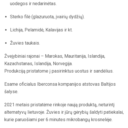
uodegos ir nedarinėtas.
Sterko filė (glazuruota, įvairių dydžių).
Lichija, Pelamidė, Kalavijas ir kt.
Žuvies taukais.
Žvejybiniai rajonai – Marokas, Mauritanija, Islandija,
Kazachstanas, Islandija, Norvegija.
Produkciją pristatome į pasirinktus uostus ir sandėlius.
Esame oficialus Iberconsa kompanijos atstovas Baltijos
šalyse.
2021 metais pristatėme rinkoje naują produktą, neturintį
alternatyvų lietuvoje. Žuvies ir jūrų gėrybių šaldyti patiekalai,
kurie paruošiami per 6 minutes mikrobangų krosnelėje.