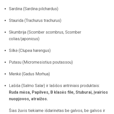
Sardina (Sardina pilchardus)
Staurida (Trachurus trachurus)
Skumbrija (Scomber scombrus, Scomber
colias/japonicus)
Silkė (Clupea harengus)
Putasu (Micromesistius poutassou)
Menkė (Gadus Morhua)
Lašiša (Salmo Salar) ir lašišos antriniais produktais:
Ruda mėsa, Papilves, B klasės file, Stuburai, įvairios
nuopjovos, atraižos.
Šias žuvis tiekiame išdarinėtas be galvos, be galvos ir