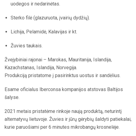
uodegos ir nedarinėtas.
Sterko filė (glazuruota, įvairių dydžių).
Lichija, Pelamidė, Kalavijas ir kt.
Žuvies taukais.
Žvejybiniai rajonai – Marokas, Mauritanija, Islandija,
Kazachstanas, Islandija, Norvegija.
Produkciją pristatome į pasirinktus uostus ir sandėlius.
Esame oficialus Iberconsa kompanijos atstovas Baltijos
šalyse.
2021 metais pristatėme rinkoje naują produktą, neturintį
alternatyvų lietuvoje. Žuvies ir jūrų gėrybių šaldyti patiekalai,
kurie paruošiami per 6 minutes mikrobangų krosnelėje.