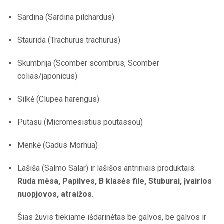
Sardina (Sardina pilchardus)
Staurida (Trachurus trachurus)
Skumbrija (Scomber scombrus, Scomber
colias/japonicus)
Silkė (Clupea harengus)
Putasu (Micromesistius poutassou)
Menkė (Gadus Morhua)
Lašiša (Salmo Salar) ir lašišos antriniais produktais:
Ruda mėsa, Papilves, B klasės file, Stuburai, įvairios
nuopjovos, atraižos.
Šias žuvis tiekiame išdarinėtas be galvos, be galvos ir