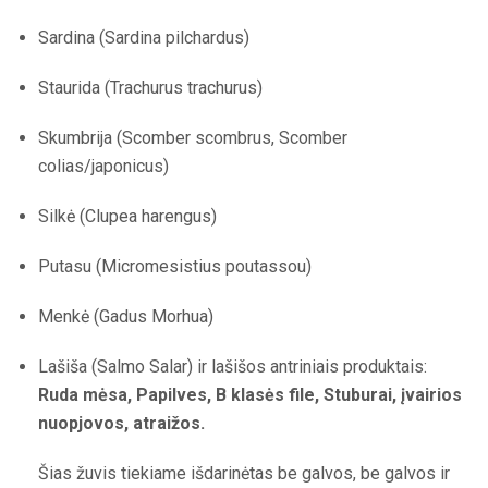
Sardina (Sardina pilchardus)
Staurida (Trachurus trachurus)
Skumbrija (Scomber scombrus, Scomber
colias/japonicus)
Silkė (Clupea harengus)
Putasu (Micromesistius poutassou)
Menkė (Gadus Morhua)
Lašiša (Salmo Salar) ir lašišos antriniais produktais:
Ruda mėsa, Papilves, B klasės file, Stuburai, įvairios
nuopjovos, atraižos.
Šias žuvis tiekiame išdarinėtas be galvos, be galvos ir