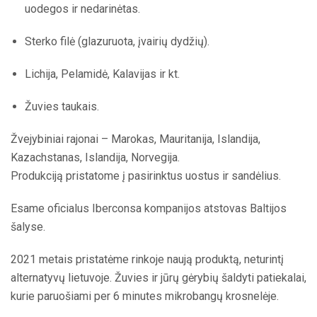
uodegos ir nedarinėtas.
Sterko filė (glazuruota, įvairių dydžių).
Lichija, Pelamidė, Kalavijas ir kt.
Žuvies taukais.
Žvejybiniai rajonai – Marokas, Mauritanija, Islandija,
Kazachstanas, Islandija, Norvegija.
Produkciją pristatome į pasirinktus uostus ir sandėlius.
Esame oficialus Iberconsa kompanijos atstovas Baltijos
šalyse.
2021 metais pristatėme rinkoje naują produktą, neturintį
alternatyvų lietuvoje. Žuvies ir jūrų gėrybių šaldyti patiekalai,
kurie paruošiami per 6 minutes mikrobangų krosnelėje.