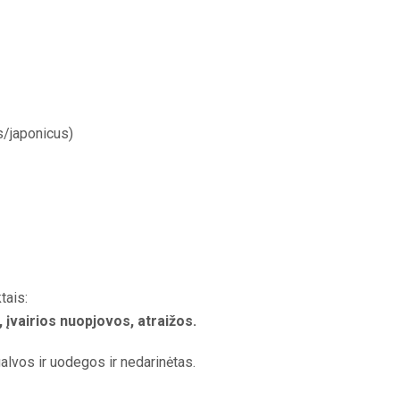
/japonicus)
tais:
, įvairios nuopjovos, atraižos.
alvos ir uodegos ir nedarinėtas.