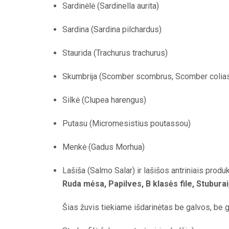
Sardinėlė (Sardinella aurita)
Sardina (Sardina pilchardus)
Staurida (Trachurus trachurus)
Skumbrija (Scomber scombrus, Scomber colias
Silkė (Clupea harengus)
Putasu (Micromesistius poutassou)
Menkė (Gadus Morhua)
Lašiša (Salmo Salar) ir lašišos antriniais produk
Ruda mėsa, Papilves, B klasės file, Stuburai
Šias žuvis tiekiame išdarinėtas be galvos, be g