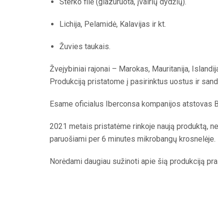
Sterko filė (glazuruota, įvairių dydžių).
Lichija, Pelamidė, Kalavijas ir kt.
Žuvies taukais.
Žvejybiniai rajonai – Marokas, Mauritanija, Islandij
Produkciją pristatome į pasirinktus uostus ir sand
Esame oficialus Iberconsa kompanijos atstovas Ba
2021 metais pristatėme rinkoje naują produktą, netur
paruošiami per 6 minutes mikrobangų krosnelėje.
Norėdami daugiau sužinoti apie šią produkciją pra