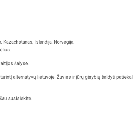
a, Kazachstanas, Islandija, Norvegija.
ėlius.
ltijos šalyse.
intį alternatyvų lietuvoje. Žuvies ir jūrų gėrybių šaldyti patiekala
šau susisiekite.