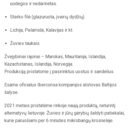
uodegos ir nedarinėtas.
Sterko filė (glazuruota, įvairių dydžių).
Lichija, Pelamidė, Kalavijas ir kt.
Žuvies taukais.
Žvejybiniai rajonai – Marokas, Mauritanija, Islandija,
Kazachstanas, Islandija, Norvegija.
Produkciją pristatome į pasirinktus uostus ir sandėlius.
Esame oficialus Iberconsa kompanijos atstovas Baltijos
šalyse.
2021 metais pristatėme rinkoje naują produktą, neturintį
alternatyvų lietuvoje. Žuvies ir jūrų gėrybių šaldyti patiekalai,
kurie paruošiami per 6 minutes mikrobangų krosnelėje.