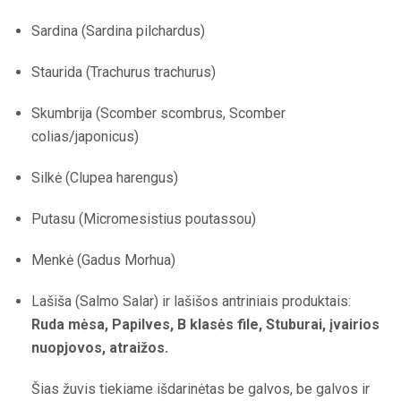
Sardina (Sardina pilchardus)
Staurida (Trachurus trachurus)
Skumbrija (Scomber scombrus, Scomber
colias/japonicus)
Silkė (Clupea harengus)
Putasu (Micromesistius poutassou)
Menkė (Gadus Morhua)
Lašiša (Salmo Salar) ir lašišos antriniais produktais:
Ruda mėsa, Papilves, B klasės file, Stuburai, įvairios
nuopjovos, atraižos.
Šias žuvis tiekiame išdarinėtas be galvos, be galvos ir