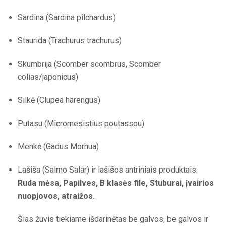
Sardina (Sardina pilchardus)
Staurida (Trachurus trachurus)
Skumbrija (Scomber scombrus, Scomber
colias/japonicus)
Silkė (Clupea harengus)
Putasu (Micromesistius poutassou)
Menkė (Gadus Morhua)
Lašiša (Salmo Salar) ir lašišos antriniais produktais:
Ruda mėsa, Papilves, B klasės file, Stuburai, įvairios
nuopjovos, atraižos.
Šias žuvis tiekiame išdarinėtas be galvos, be galvos ir