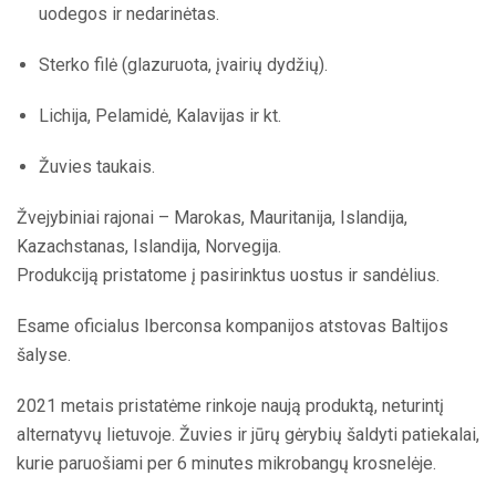
uodegos ir nedarinėtas.
Sterko filė (glazuruota, įvairių dydžių).
Lichija, Pelamidė, Kalavijas ir kt.
Žuvies taukais.
Žvejybiniai rajonai – Marokas, Mauritanija, Islandija,
Kazachstanas, Islandija, Norvegija.
Produkciją pristatome į pasirinktus uostus ir sandėlius.
Esame oficialus Iberconsa kompanijos atstovas Baltijos
šalyse.
2021 metais pristatėme rinkoje naują produktą, neturintį
alternatyvų lietuvoje. Žuvies ir jūrų gėrybių šaldyti patiekalai,
kurie paruošiami per 6 minutes mikrobangų krosnelėje.