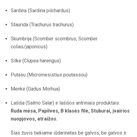
Sardina (Sardina pilchardus)
Staurida (Trachurus trachurus)
Skumbrija (Scomber scombrus, Scomber
colias/japonicus)
Silkė (Clupea harengus)
Putasu (Micromesistius poutassou)
Menkė (Gadus Morhua)
Lašiša (Salmo Salar) ir lašišos antriniais produktais:
Ruda mėsa, Papilves, B klasės file, Stuburai, įvairios
nuopjovos, atraižos.
Šias žuvis tiekiame išdarinėtas be galvos, be galvos ir