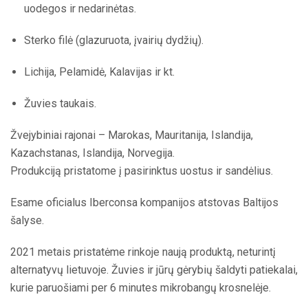
uodegos ir nedarinėtas.
Sterko filė (glazuruota, įvairių dydžių).
Lichija, Pelamidė, Kalavijas ir kt.
Žuvies taukais.
Žvejybiniai rajonai – Marokas, Mauritanija, Islandija,
Kazachstanas, Islandija, Norvegija.
Produkciją pristatome į pasirinktus uostus ir sandėlius.
Esame oficialus Iberconsa kompanijos atstovas Baltijos
šalyse.
2021 metais pristatėme rinkoje naują produktą, neturintį
alternatyvų lietuvoje. Žuvies ir jūrų gėrybių šaldyti patiekalai,
kurie paruošiami per 6 minutes mikrobangų krosnelėje.