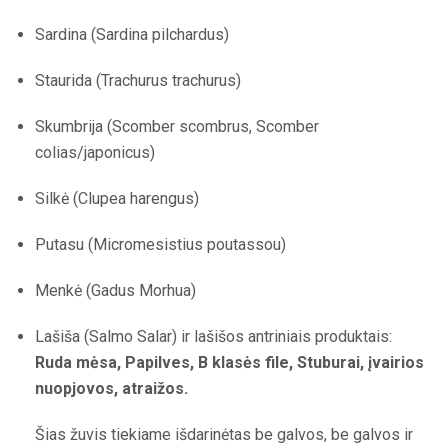
Sardina (Sardina pilchardus)
Staurida (Trachurus trachurus)
Skumbrija (Scomber scombrus, Scomber
colias/japonicus)
Silkė (Clupea harengus)
Putasu (Micromesistius poutassou)
Menkė (Gadus Morhua)
Lašiša (Salmo Salar) ir lašišos antriniais produktais:
Ruda mėsa, Papilves, B klasės file, Stuburai, įvairios
nuopjovos, atraižos.
Šias žuvis tiekiame išdarinėtas be galvos, be galvos ir