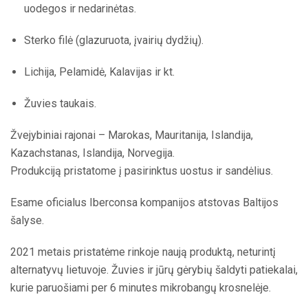
uodegos ir nedarinėtas.
Sterko filė (glazuruota, įvairių dydžių).
Lichija, Pelamidė, Kalavijas ir kt.
Žuvies taukais.
Žvejybiniai rajonai – Marokas, Mauritanija, Islandija,
Kazachstanas, Islandija, Norvegija.
Produkciją pristatome į pasirinktus uostus ir sandėlius.
Esame oficialus Iberconsa kompanijos atstovas Baltijos
šalyse.
2021 metais pristatėme rinkoje naują produktą, neturintį
alternatyvų lietuvoje. Žuvies ir jūrų gėrybių šaldyti patiekalai,
kurie paruošiami per 6 minutes mikrobangų krosnelėje.