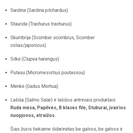
Sardina (Sardina pilchardus)
Staurida (Trachurus trachurus)
Skumbrija (Scomber scombrus, Scomber
colias/japonicus)
Silkė (Clupea harengus)
Putasu (Micromesistius poutassou)
Menkė (Gadus Morhua)
Lašiša (Salmo Salar) ir lašišos antriniais produktais:
Ruda mėsa, Papilves, B klasės file, Stuburai, įvairios
nuopjovos, atraižos.
Šias žuvis tiekiame išdarinėtas be galvos, be galvos ir