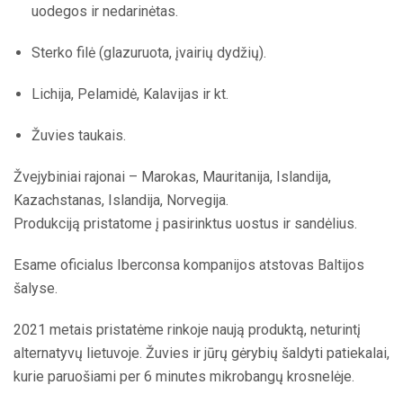
uodegos ir nedarinėtas.
Sterko filė (glazuruota, įvairių dydžių).
Lichija, Pelamidė, Kalavijas ir kt.
Žuvies taukais.
Žvejybiniai rajonai – Marokas, Mauritanija, Islandija,
Kazachstanas, Islandija, Norvegija.
Produkciją pristatome į pasirinktus uostus ir sandėlius.
Esame oficialus Iberconsa kompanijos atstovas Baltijos
šalyse.
2021 metais pristatėme rinkoje naują produktą, neturintį
alternatyvų lietuvoje. Žuvies ir jūrų gėrybių šaldyti patiekalai,
kurie paruošiami per 6 minutes mikrobangų krosnelėje.