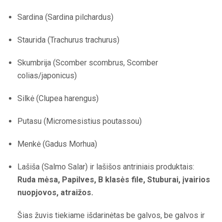
Sardina (Sardina pilchardus)
Staurida (Trachurus trachurus)
Skumbrija (Scomber scombrus, Scomber
colias/japonicus)
Silkė (Clupea harengus)
Putasu (Micromesistius poutassou)
Menkė (Gadus Morhua)
Lašiša (Salmo Salar) ir lašišos antriniais produktais:
Ruda mėsa, Papilves, B klasės file, Stuburai, įvairios
nuopjovos, atraižos.
Šias žuvis tiekiame išdarinėtas be galvos, be galvos ir