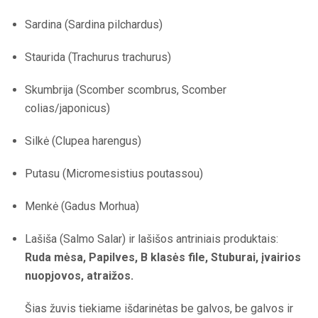
Sardina (Sardina pilchardus)
Staurida (Trachurus trachurus)
Skumbrija (Scomber scombrus, Scomber
colias/japonicus)
Silkė (Clupea harengus)
Putasu (Micromesistius poutassou)
Menkė (Gadus Morhua)
Lašiša (Salmo Salar) ir lašišos antriniais produktais:
Ruda mėsa, Papilves, B klasės file, Stuburai, įvairios
nuopjovos, atraižos.
Šias žuvis tiekiame išdarinėtas be galvos, be galvos ir