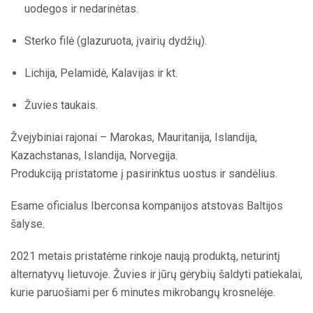
uodegos ir nedarinėtas.
Sterko filė (glazuruota, įvairių dydžių).
Lichija, Pelamidė, Kalavijas ir kt.
Žuvies taukais.
Žvejybiniai rajonai – Marokas, Mauritanija, Islandija,
Kazachstanas, Islandija, Norvegija.
Produkciją pristatome į pasirinktus uostus ir sandėlius.
Esame oficialus Iberconsa kompanijos atstovas Baltijos
šalyse.
2021 metais pristatėme rinkoje naują produktą, neturintį
alternatyvų lietuvoje. Žuvies ir jūrų gėrybių šaldyti patiekalai,
kurie paruošiami per 6 minutes mikrobangų krosnelėje.