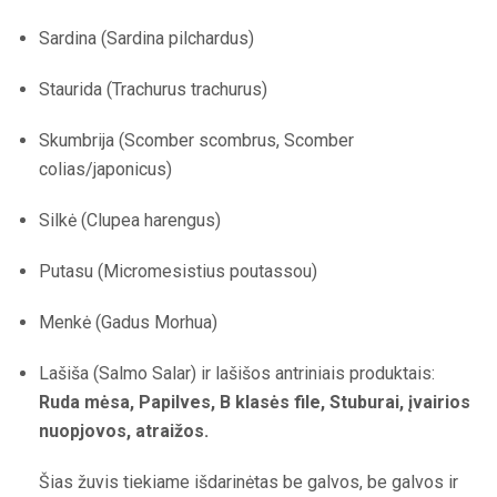
Sardina (Sardina pilchardus)
Staurida (Trachurus trachurus)
Skumbrija (Scomber scombrus, Scomber
colias/japonicus)
Silkė (Clupea harengus)
Putasu (Micromesistius poutassou)
Menkė (Gadus Morhua)
Lašiša (Salmo Salar) ir lašišos antriniais produktais:
Ruda mėsa, Papilves, B klasės file, Stuburai, įvairios
nuopjovos, atraižos.
Šias žuvis tiekiame išdarinėtas be galvos, be galvos ir