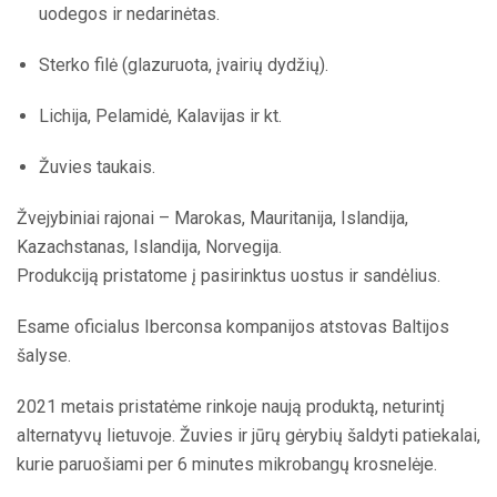
uodegos ir nedarinėtas.
Sterko filė (glazuruota, įvairių dydžių).
Lichija, Pelamidė, Kalavijas ir kt.
Žuvies taukais.
Žvejybiniai rajonai – Marokas, Mauritanija, Islandija,
Kazachstanas, Islandija, Norvegija.
Produkciją pristatome į pasirinktus uostus ir sandėlius.
Esame oficialus Iberconsa kompanijos atstovas Baltijos
šalyse.
2021 metais pristatėme rinkoje naują produktą, neturintį
alternatyvų lietuvoje. Žuvies ir jūrų gėrybių šaldyti patiekalai,
kurie paruošiami per 6 minutes mikrobangų krosnelėje.