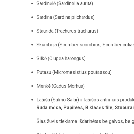
Sardinėlė (Sardinella aurita)
Sardina (Sardina pilchardus)
Staurida (Trachurus trachurus)
Skumbrija (Scomber scombrus, Scomber colias
Silkė (Clupea harengus)
Putasu (Micromesistius poutassou)
Menkė (Gadus Morhua)
Lašiša (Salmo Salar) ir lašišos antriniais produk
Ruda mėsa, Papilves, B klasės file, Stuburai
Šias žuvis tiekiame išdarinėtas be galvos, be g