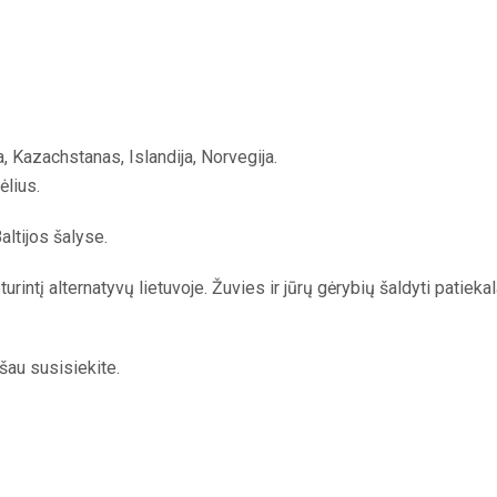
a, Kazachstanas, Islandija, Norvegija.
ėlius.
ltijos šalyse.
intį alternatyvų lietuvoje. Žuvies ir jūrų gėrybių šaldyti patiekala
šau susisiekite.