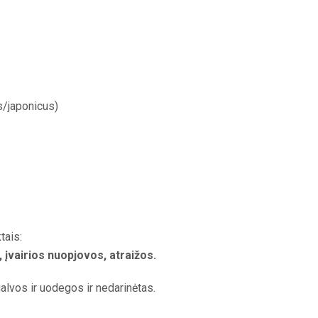
/japonicus)
tais:
, įvairios nuopjovos, atraižos.
alvos ir uodegos ir nedarinėtas.