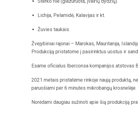
Sterko filė (glazuruota, įvairių dydžių).
Lichija, Pelamidė, Kalavijas ir kt.
Žuvies taukais.
Žvejybiniai rajonai – Marokas, Mauritanija, Islandij
Produkciją pristatome į pasirinktus uostus ir sand
Esame oficialus Iberconsa kompanijos atstovas Ba
2021 metais pristatėme rinkoje naują produktą, netur
paruošiami per 6 minutes mikrobangų krosnelėje.
Norėdami daugiau sužinoti apie šią produkciją pra