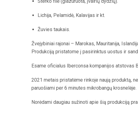
Sterko filė (glazuruota, įvairių dydžių).
Lichija, Pelamidė, Kalavijas ir kt.
Žuvies taukais.
Žvejybiniai rajonai – Marokas, Mauritanija, Islandij
Produkciją pristatome į pasirinktus uostus ir sand
Esame oficialus Iberconsa kompanijos atstovas Ba
2021 metais pristatėme rinkoje naują produktą, netur
paruošiami per 6 minutes mikrobangų krosnelėje.
Norėdami daugiau sužinoti apie šią produkciją pra