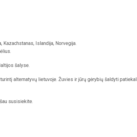
a, Kazachstanas, Islandija, Norvegija.
ėlius.
ltijos šalyse.
intį alternatyvų lietuvoje. Žuvies ir jūrų gėrybių šaldyti patiekala
šau susisiekite.