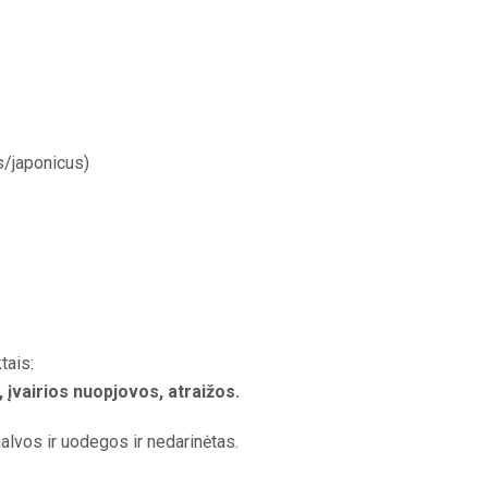
/japonicus)
tais:
, įvairios nuopjovos, atraižos.
alvos ir uodegos ir nedarinėtas.