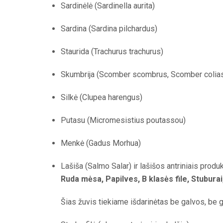
Sardinėlė (Sardinella aurita)
Sardina (Sardina pilchardus)
Staurida (Trachurus trachurus)
Skumbrija (Scomber scombrus, Scomber colias
Silkė (Clupea harengus)
Putasu (Micromesistius poutassou)
Menkė (Gadus Morhua)
Lašiša (Salmo Salar) ir lašišos antriniais produk
Ruda mėsa, Papilves, B klasės file, Stuburai
Šias žuvis tiekiame išdarinėtas be galvos, be g