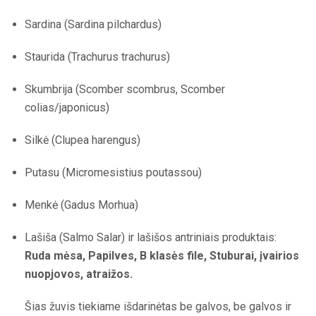
Sardina (Sardina pilchardus)
Staurida (Trachurus trachurus)
Skumbrija (Scomber scombrus, Scomber
colias/japonicus)
Silkė (Clupea harengus)
Putasu (Micromesistius poutassou)
Menkė (Gadus Morhua)
Lašiša (Salmo Salar) ir lašišos antriniais produktais:
Ruda mėsa, Papilves, B klasės file, Stuburai, įvairios
nuopjovos, atraižos.
Šias žuvis tiekiame išdarinėtas be galvos, be galvos ir