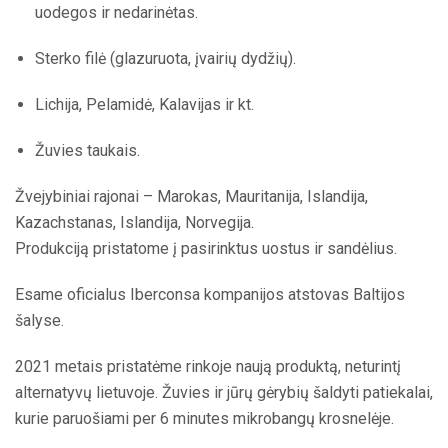
uodegos ir nedarinėtas.
Sterko filė (glazuruota, įvairių dydžių).
Lichija, Pelamidė, Kalavijas ir kt.
Žuvies taukais.
Žvejybiniai rajonai – Marokas, Mauritanija, Islandija,
Kazachstanas, Islandija, Norvegija.
Produkciją pristatome į pasirinktus uostus ir sandėlius.
Esame oficialus Iberconsa kompanijos atstovas Baltijos
šalyse.
2021 metais pristatėme rinkoje naują produktą, neturintį
alternatyvų lietuvoje. Žuvies ir jūrų gėrybių šaldyti patiekalai,
kurie paruošiami per 6 minutes mikrobangų krosnelėje.