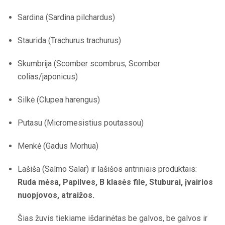
Sardina (Sardina pilchardus)
Staurida (Trachurus trachurus)
Skumbrija (Scomber scombrus, Scomber
colias/japonicus)
Silkė (Clupea harengus)
Putasu (Micromesistius poutassou)
Menkė (Gadus Morhua)
Lašiša (Salmo Salar) ir lašišos antriniais produktais:
Ruda mėsa, Papilves, B klasės file, Stuburai, įvairios
nuopjovos, atraižos.
Šias žuvis tiekiame išdarinėtas be galvos, be galvos ir