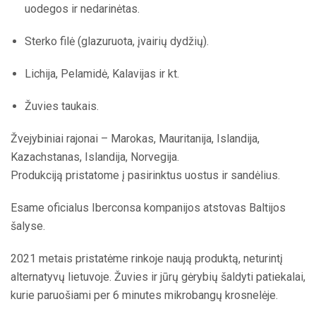
uodegos ir nedarinėtas.
Sterko filė (glazuruota, įvairių dydžių).
Lichija, Pelamidė, Kalavijas ir kt.
Žuvies taukais.
Žvejybiniai rajonai – Marokas, Mauritanija, Islandija,
Kazachstanas, Islandija, Norvegija.
Produkciją pristatome į pasirinktus uostus ir sandėlius.
Esame oficialus Iberconsa kompanijos atstovas Baltijos
šalyse.
2021 metais pristatėme rinkoje naują produktą, neturintį
alternatyvų lietuvoje. Žuvies ir jūrų gėrybių šaldyti patiekalai,
kurie paruošiami per 6 minutes mikrobangų krosnelėje.