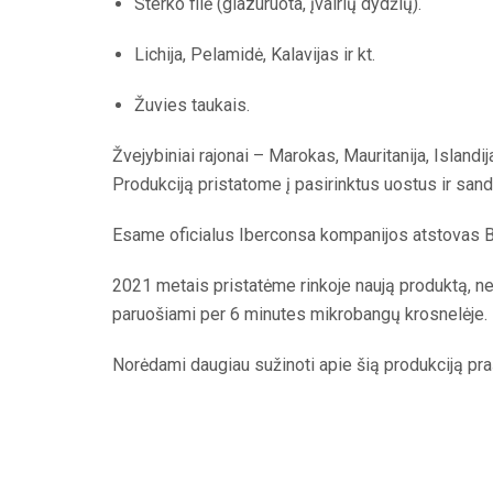
Sterko filė (glazuruota, įvairių dydžių).
Lichija, Pelamidė, Kalavijas ir kt.
Žuvies taukais.
Žvejybiniai rajonai – Marokas, Mauritanija, Islandij
Produkciją pristatome į pasirinktus uostus ir sand
Esame oficialus Iberconsa kompanijos atstovas Ba
2021 metais pristatėme rinkoje naują produktą, netur
paruošiami per 6 minutes mikrobangų krosnelėje.
Norėdami daugiau sužinoti apie šią produkciją pra