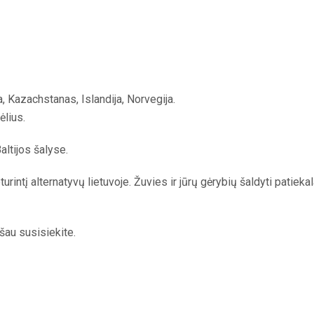
a, Kazachstanas, Islandija, Norvegija.
ėlius.
ltijos šalyse.
intį alternatyvų lietuvoje. Žuvies ir jūrų gėrybių šaldyti patiekala
šau susisiekite.