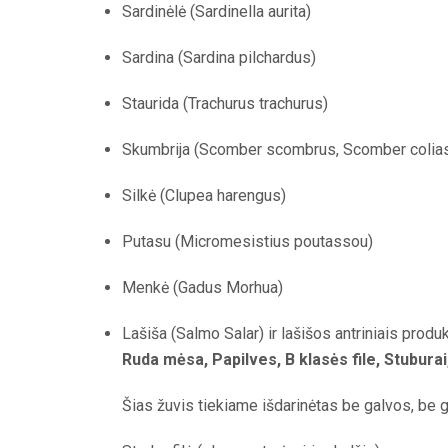
Sardinėlė (Sardinella aurita)
Sardina (Sardina pilchardus)
Staurida (Trachurus trachurus)
Skumbrija (Scomber scombrus, Scomber colias
Silkė (Clupea harengus)
Putasu (Micromesistius poutassou)
Menkė (Gadus Morhua)
Lašiša (Salmo Salar) ir lašišos antriniais produk
Ruda mėsa, Papilves, B klasės file, Stuburai
Šias žuvis tiekiame išdarinėtas be galvos, be g