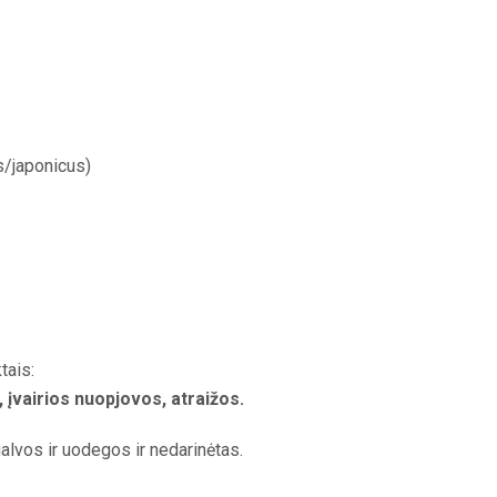
/japonicus)
tais:
, įvairios nuopjovos, atraižos.
alvos ir uodegos ir nedarinėtas.