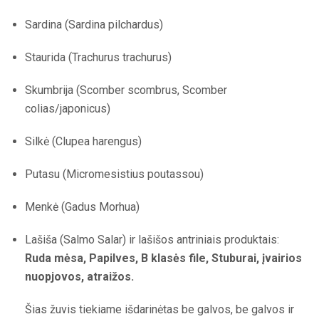
Sardina (Sardina pilchardus)
Staurida (Trachurus trachurus)
Skumbrija (Scomber scombrus, Scomber
colias/japonicus)
Silkė (Clupea harengus)
Putasu (Micromesistius poutassou)
Menkė (Gadus Morhua)
Lašiša (Salmo Salar) ir lašišos antriniais produktais:
Ruda mėsa, Papilves, B klasės file, Stuburai, įvairios
nuopjovos, atraižos.
Šias žuvis tiekiame išdarinėtas be galvos, be galvos ir