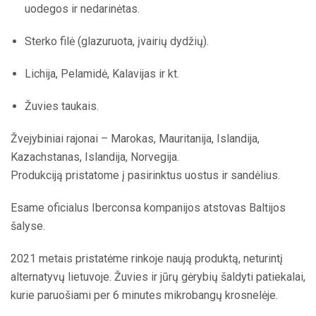
uodegos ir nedarinėtas.
Sterko filė (glazuruota, įvairių dydžių).
Lichija, Pelamidė, Kalavijas ir kt.
Žuvies taukais.
Žvejybiniai rajonai – Marokas, Mauritanija, Islandija,
Kazachstanas, Islandija, Norvegija.
Produkciją pristatome į pasirinktus uostus ir sandėlius.
Esame oficialus Iberconsa kompanijos atstovas Baltijos
šalyse.
2021 metais pristatėme rinkoje naują produktą, neturintį
alternatyvų lietuvoje. Žuvies ir jūrų gėrybių šaldyti patiekalai,
kurie paruošiami per 6 minutes mikrobangų krosnelėje.