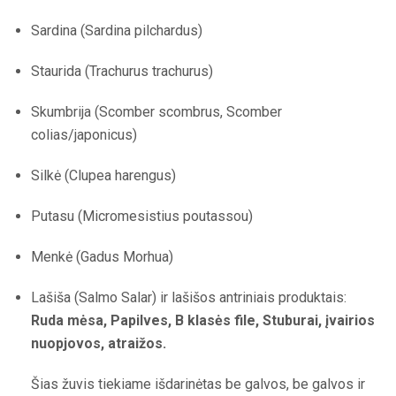
Sardina (Sardina pilchardus)
Staurida (Trachurus trachurus)
Skumbrija (Scomber scombrus, Scomber
colias/japonicus)
Silkė (Clupea harengus)
Putasu (Micromesistius poutassou)
Menkė (Gadus Morhua)
Lašiša (Salmo Salar) ir lašišos antriniais produktais:
Ruda mėsa, Papilves, B klasės file, Stuburai, įvairios
nuopjovos, atraižos.
Šias žuvis tiekiame išdarinėtas be galvos, be galvos ir