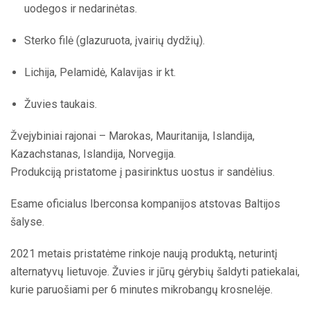
uodegos ir nedarinėtas.
Sterko filė (glazuruota, įvairių dydžių).
Lichija, Pelamidė, Kalavijas ir kt.
Žuvies taukais.
Žvejybiniai rajonai – Marokas, Mauritanija, Islandija,
Kazachstanas, Islandija, Norvegija.
Produkciją pristatome į pasirinktus uostus ir sandėlius.
Esame oficialus Iberconsa kompanijos atstovas Baltijos
šalyse.
2021 metais pristatėme rinkoje naują produktą, neturintį
alternatyvų lietuvoje. Žuvies ir jūrų gėrybių šaldyti patiekalai,
kurie paruošiami per 6 minutes mikrobangų krosnelėje.