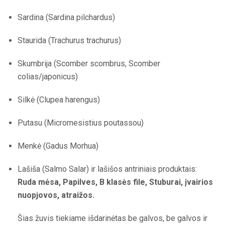
Sardina (Sardina pilchardus)
Staurida (Trachurus trachurus)
Skumbrija (Scomber scombrus, Scomber
colias/japonicus)
Silkė (Clupea harengus)
Putasu (Micromesistius poutassou)
Menkė (Gadus Morhua)
Lašiša (Salmo Salar) ir lašišos antriniais produktais:
Ruda mėsa, Papilves, B klasės file, Stuburai, įvairios
nuopjovos, atraižos.
Šias žuvis tiekiame išdarinėtas be galvos, be galvos ir