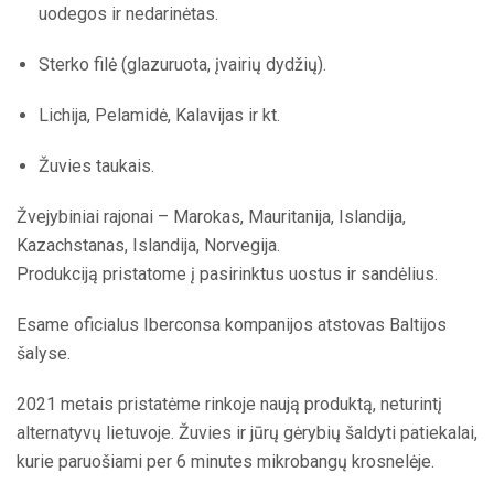
uodegos ir nedarinėtas.
Sterko filė (glazuruota, įvairių dydžių).
Lichija, Pelamidė, Kalavijas ir kt.
Žuvies taukais.
Žvejybiniai rajonai – Marokas, Mauritanija, Islandija,
Kazachstanas, Islandija, Norvegija.
Produkciją pristatome į pasirinktus uostus ir sandėlius.
Esame oficialus Iberconsa kompanijos atstovas Baltijos
šalyse.
2021 metais pristatėme rinkoje naują produktą, neturintį
alternatyvų lietuvoje. Žuvies ir jūrų gėrybių šaldyti patiekalai,
kurie paruošiami per 6 minutes mikrobangų krosnelėje.