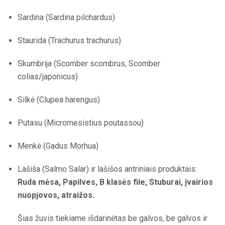
Sardina (Sardina pilchardus)
Staurida (Trachurus trachurus)
Skumbrija (Scomber scombrus, Scomber
colias/japonicus)
Silkė (Clupea harengus)
Putasu (Micromesistius poutassou)
Menkė (Gadus Morhua)
Lašiša (Salmo Salar) ir lašišos antriniais produktais:
Ruda mėsa, Papilves, B klasės file, Stuburai, įvairios
nuopjovos, atraižos.
Šias žuvis tiekiame išdarinėtas be galvos, be galvos ir