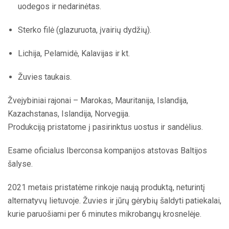
uodegos ir nedarinėtas.
Sterko filė (glazuruota, įvairių dydžių).
Lichija, Pelamidė, Kalavijas ir kt.
Žuvies taukais.
Žvejybiniai rajonai – Marokas, Mauritanija, Islandija,
Kazachstanas, Islandija, Norvegija.
Produkciją pristatome į pasirinktus uostus ir sandėlius.
Esame oficialus Iberconsa kompanijos atstovas Baltijos
šalyse.
2021 metais pristatėme rinkoje naują produktą, neturintį
alternatyvų lietuvoje. Žuvies ir jūrų gėrybių šaldyti patiekalai,
kurie paruošiami per 6 minutes mikrobangų krosnelėje.